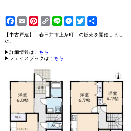
Facebook
Email
Pinterest
Copy
Line
Messenger
Twitter
共
Link
有
【中古戸建】 春日井市上条町 の販売を開始しまし
た。
▶詳細情報は
こちら
▶フェイスブックは
こちら