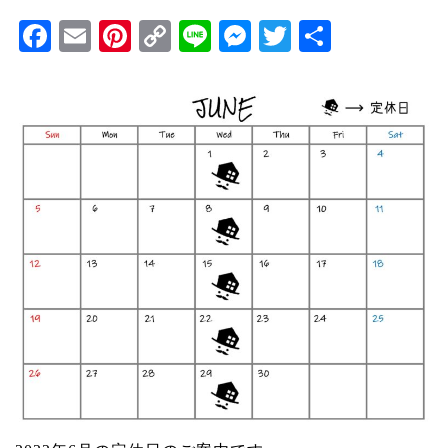
Facebook
Email
Pinterest
Copy
Line
Messenger
Twitter
共
Link
有