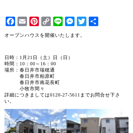
Facebook
Email
Pinterest
Copy
Line
Messenger
Twitter
共
Link
有
オープンハウスを開催いたします。
日時：1月21日（土）日（日）
時間：10：00～16：00
場所：春日井市瑞穂通
春日井市柏原町
春日井市南花長町
小牧市間々
詳細につきましては0120-27-5611までお問合せ下さ
い。