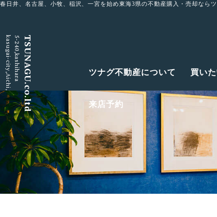
春日井、名古屋、小牧、稲沢、一宮を始め東海3県の不動産購入・売却なら
kasugai-city,Aichi,
5-240,kashihara
TSUNAGU.co.ltd
ツナグ不動産について
買いた
来店予約