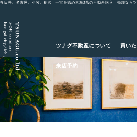
春日井、名古屋、小牧、稲沢、一宮を始め東海3県の不動産購入・売却なら
kasugai-city,Aichi,
5-240,kashihara
TSUNAGU.co.ltd
ツナグ不動産について
買いた
来店予約