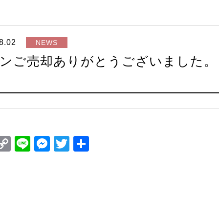
8.02
NEWS
ンご売却ありがとうございました。
）
ook
il
interest
Copy
Line
Messenger
Twitter
共
Link
有