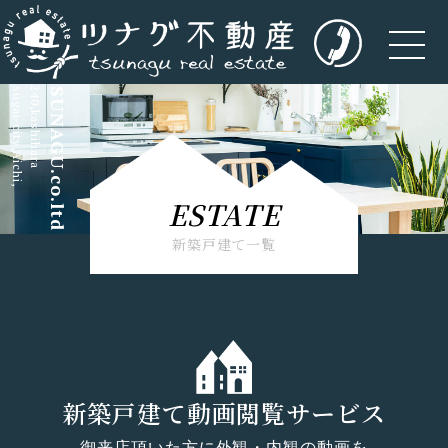
kasugai-city,Aichi,
5-240,kashihara
TSUNAGU.co.ltd
ESTATE
新築戸建て一覧
新築戸建て動画閲覧サービス
御来店頂いた方に外観・内観の動画を