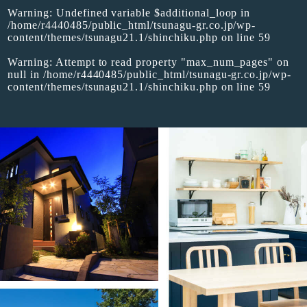
Warning
: Undefined variable $additional_loop in
/home/r4440485/public_html/tsunagu-gr.co.jp/wp-
content/themes/tsunagu21.1/shinchiku.php
on line
59
Warning
: Attempt to read property "max_num_pages" on
null in
/home/r4440485/public_html/tsunagu-gr.co.jp/wp-
content/themes/tsunagu21.1/shinchiku.php
on line
59