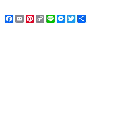
Facebook
Email
Pinterest
Copy
Line
Messenger
Twitter
共
Link
有