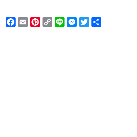
Facebook
Email
Pinterest
Copy
Line
Messenger
Twitter
共
Link
有