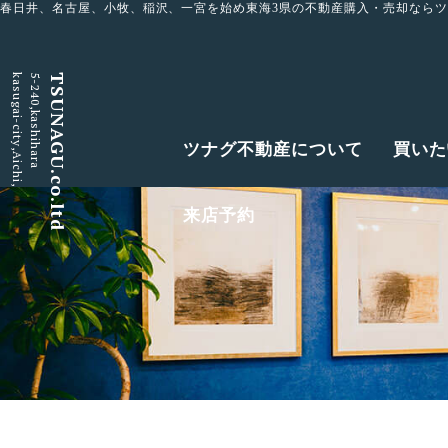
春日井、名古屋、小牧、稲沢、一宮を始め東海3県の不動産購入・売却なら
kasugai-city,Aichi,
5-240,kashihara
TSUNAGU.co.ltd
ツナグ不動産について
買いた
来店予約