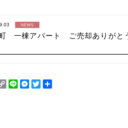
9.03
NEWS
町 一棟アパート ご売却ありがと
ook
il
interest
Copy
Line
Messenger
Twitter
共
Link
有