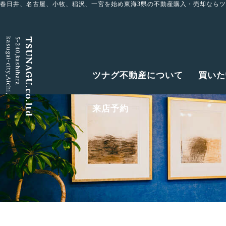
春日井、名古屋、小牧、稲沢、一宮を始め東海3県の不動産購入・売却なら
kasugai-city,Aichi,
5-240,kashihara
TSUNAGU.co.ltd
ツナグ不動産について
買いた
来店予約