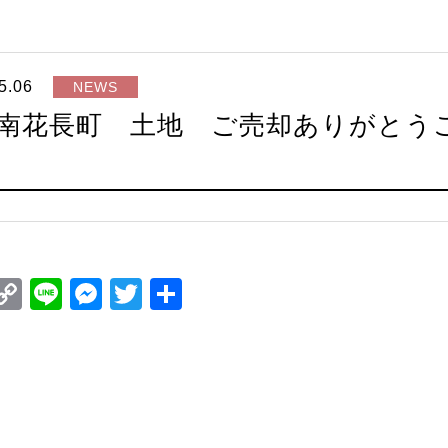
5.06
NEWS
南花長町 土地 ご売却ありがとう
ook
il
interest
Copy
Line
Messenger
Twitter
共
Link
有