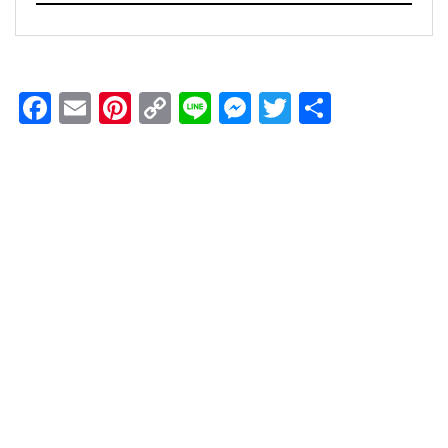
Facebook
Email
Pinterest
Copy
Line
Messenger
Twitter
共
Link
有