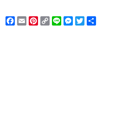
Facebook
Email
Pinterest
Copy
Line
Messenger
Twitter
共
Link
有